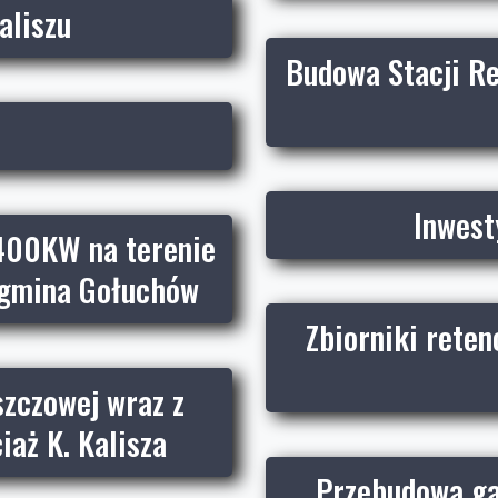
aliszu
Budowa Stacji Re
Inwest
400KW na terenie
 gmina Gołuchów
Zbiorniki reten
szczowej wraz z
aż K. Kalisza
Przebudowa gaz