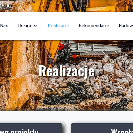
16:00
 Nas
Usługi
Realizacje
Rekomendacje
Budow
Realizacje
wg projektu
Wrocła