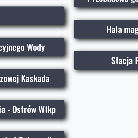
Hala mag
cyjnego Wody
Stacja 
zowej Kaskada
ia - Ostrów Wlkp