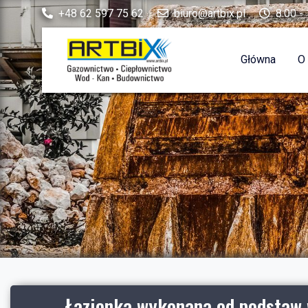
+48 62 597 75 62
biuro@artbix.pl
8:00 - 
Główna
O
Łazienka wykonana od podstaw 