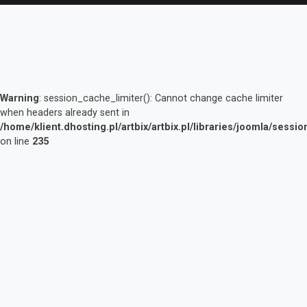
Warning
: session_cache_limiter(): Cannot change cache limiter
when headers already sent in
/home/klient.dhosting.pl/artbix/artbix.pl/libraries/joomla/sessi
on line
235