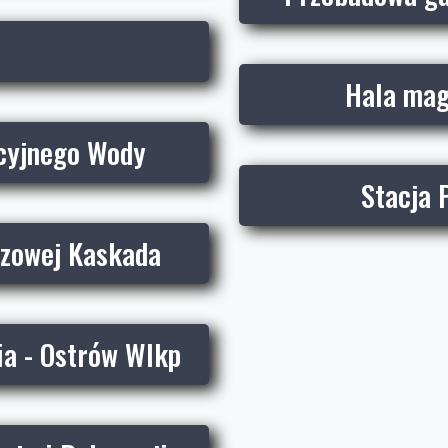
Hala mag
cyjnego Wody
Stacja 
zowej Kaskada
ia - Ostrów Wlkp