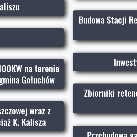
aliszu
Budowa Stacji Re
Inwest
400KW na terenie
 gmina Gołuchów
Zbiorniki reten
szczowej wraz z
aż K. Kalisza
Przebudowa gaz