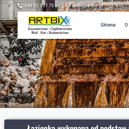
+48 62 597 75 62
biuro@artbix.pl
8:00 - 
Główna
O
Łazienka wykonana od podstaw 