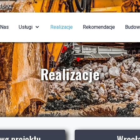
16:00
 Nas
Usługi
Realizacje
Rekomendacje
Budow
Realizacje
wg projektu
Wrocła